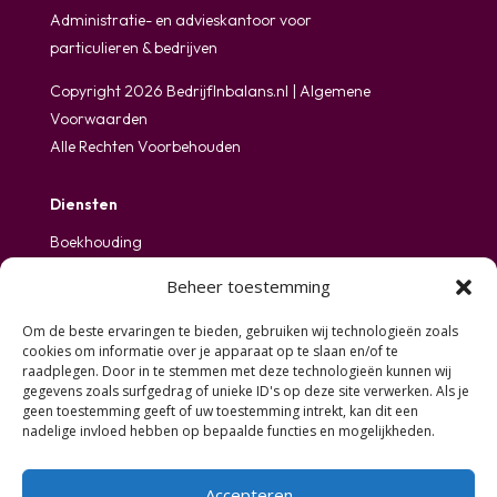
Administratie- en advieskantoor voor
particulieren & bedrijven
Copyright 2026 BedrijfInbalans.nl |
Algemene
Voorwaarden
Alle Rechten Voorbehouden
Diensten
Boekhouding
Bedrijfsadvies
Beheer toestemming
Salaris & Personeel
Regels & Wetten
Om de beste ervaringen te bieden, gebruiken wij technologieën zoals
ICT Consultancy
cookies om informatie over je apparaat op te slaan en/of te
Loon verhalen bij letselschade
raadplegen. Door in te stemmen met deze technologieën kunnen wij
gegevens zoals surfgedrag of unieke ID's op deze site verwerken. Als je
geen toestemming geeft of uw toestemming intrekt, kan dit een
Contact
nadelige invloed hebben op bepaalde functies en mogelijkheden.
(085) 210 24 31

Accepteren